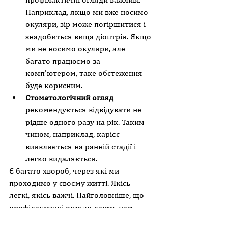
Наприклад, якщо ми вже носимо 
окуляри, зір може погіршитися і 
знадобиться вища діоптрія. Якщо 
ми не носимо окуляри, але 
багато працюємо за 
комп'ютером, таке обстеження 
буде корисним.
Стоматологічний огляд 
рекомендується відвідувати не 
рідше одного разу на рік. Таким 
чином, наприклад, карієс 
виявляється на ранній стадії і 
легко видаляється. 
Є багато хвороб, через які ми 
проходимо у своєму житті. Якісь 
легкі, якісь важчі. Найголовніше, що 
профілактичні огляди дають нам 
можливість вжити своєчасних заходів, 