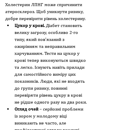
Холестерин ЛПНГ може спричинити 
атеросклероз. Щоб уникнути ризику, 
добре перевірити рівень холестерину.
Цукор у крові.
 Діабет становить 
велику загрозу, особливо 2-го 
типу, який пов'язаний з 
ожирінням та неправильним 
харчуванням. Тести на цукор у 
крові тепер виконуються швидко 
та легко. Існують навіть прилади 
для самостійного виміру цих 
показників. Люди, які не входять 
до групи ризику, повинні 
перевіряти рівень цукру в крові 
не рідше одного разу на два роки.
Огляд очей
 – серйозні проблеми 
із зором у молодому віці 
виникають не часто, але 
профілактичні огляди важливі. 